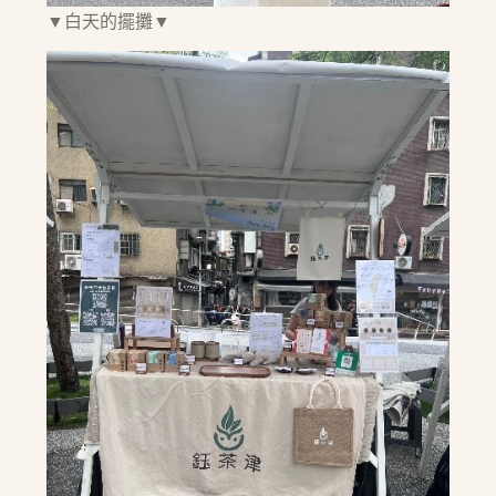
▼白天的擺攤▼