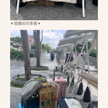
▼擺攤前的準備▼