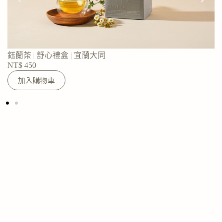
鈺蘭茶 | 舒心禮盒 | 宜蘭大同
NT$
450
A
加入購物車
l
t
e
r
n
a
t
i
v
e
: