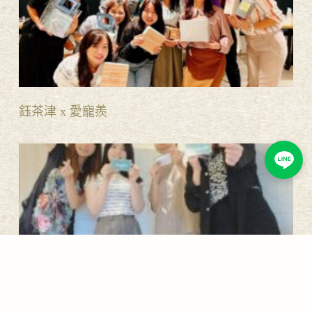
鈺茶津 x 愛寵羨
鈺茶津 午後品茶會