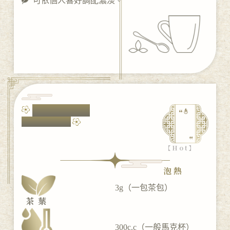
可依個人喜好調配濃淡。
東方美人茶包，
五感沖泡之旅
【Hot】
熱泡
3g（一包茶包）
茶葉
300c.c（一般馬克杯）