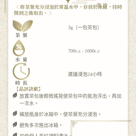
冷泡
〈 將茶葉充分浸泡於常溫水中，存放於冰箱，待時
間到之後取出。 〉
3g（一包茶包）
茶葉
700c.c - 1000c.c
水量
建議浸泡24小時
時長
【品評訣竅】
放置茶包後輕微搖晃使茶包中的氣泡浮出，再加
一次水。
橫放瓶身於冰箱中，使茶葉充分浸泡。
避免多次進出冰箱。