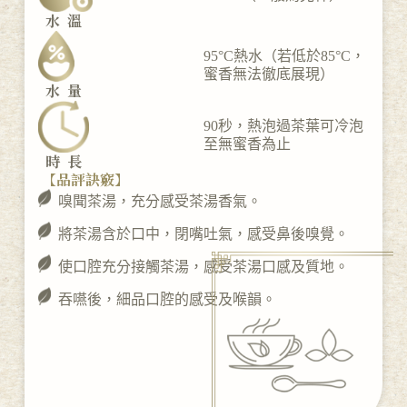
水溫
95°C熱水（若低於85°C，
蜜香無法徹底展現）
水量
90秒，熱泡過茶葉可冷泡
至無蜜香為止
時長
【品評訣竅】
嗅聞茶湯，充分感受茶湯香氣。
將茶湯含於口中，閉嘴吐氣，感受鼻後嗅覺。
使口腔充分接觸茶湯，感受茶湯口感及質地。
吞嚥後，細品口腔的感受及喉韻。