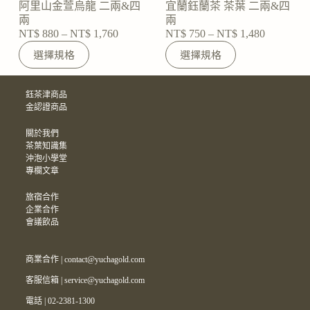
阿里山金萱烏龍 二兩&四
宜蘭鈺蘭茶 茶葉 二兩&四
兩
兩
NT$
880
–
NT$
1,760
NT$
750
–
NT$
1,480
A
A
選擇規格
選擇規格
l
l
t
t
e
e
鈺茶津商品
r
r
金認證商品
n
n
a
a
t
t
關於我們
i
i
茶葉知識集
v
v
沖泡小學堂
e
e
專欄文章
:
:
旅宿合作
企業合作
會議飲品
商業合作 | contact@yuchagold.com
客服信箱 | service@yuchagold.com
電話 | 02-2381-1300