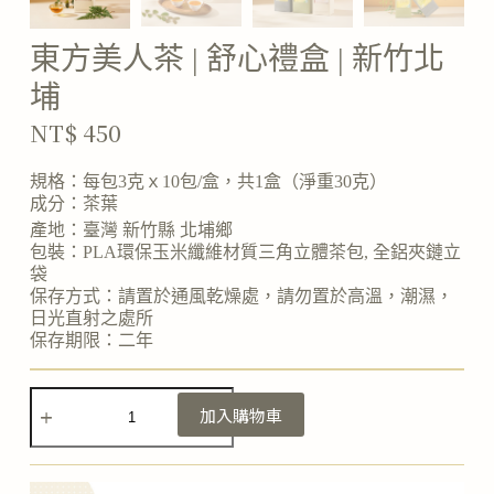
東方美人茶 | 舒心禮盒 | 新竹北
埔
NT$
450
規格：每包3克ｘ10包/盒，共1盒（淨重30克）
成分：茶葉
產地：臺灣 新竹縣 北埔鄉
包裝：PLA環保玉米纖維材質三角立體茶包, 全鋁夾鏈立
袋
保存方式：請置於通風乾燥處，請勿置於高溫，潮濕，
日光直射之處所
保存期限：二年
A
加入購物車
l
t
e
r